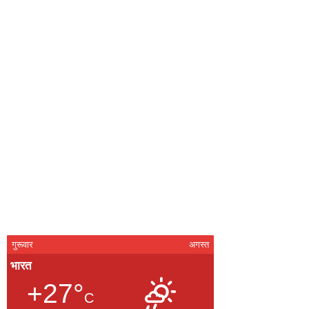
गुरूवार
अगस्त
भारत
+27°
C